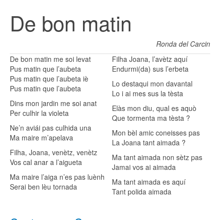
De bon matin
Ronda del Carcin
De bon matin me soi levat
Filha Joana, l’avètz aquí
Pus matin que l’aubeta
Endurmi(da) sus l’erbeta
Pus matin que l’aubeta iè
Lo destaqui mon davantal
Pus matin que l’aubeta
Lo i ai mes sus la tèsta
Dins mon jardin me soi anat
Elàs mon diu, qual es aquò
Per culhir la violeta
Que tormenta ma tèsta ?
Ne’n aviái pas culhida una
Mon bèl amic coneisses pas
Ma maire m’apelava
La Joana tant aimada ?
Filha, Joana, venètz, venètz
Ma tant aimada non sètz pas
Vos cal anar a l’aigueta
Jamai vos ai aimada
Ma maire l’aiga n’es pas luènh
Ma tant aimada es aquí
Serai ben lèu tornada
Tant polida aimada