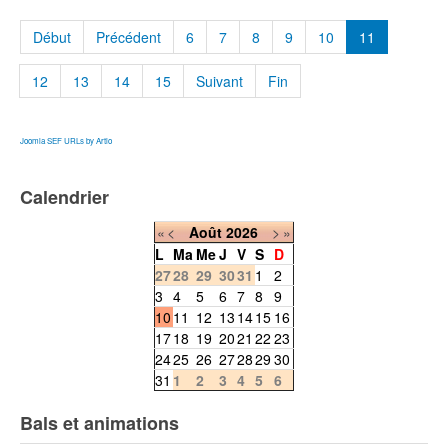
Début
Précédent
6
7
8
9
10
11
12
13
14
15
Suivant
Fin
Joomla SEF URLs by Artio
Calendrier
«
<
Août
2026
>
»
L
Ma
Me
J
V
S
D
27
28
29
30
31
1
2
3
4
5
6
7
8
9
10
11
12
13
14
15
16
17
18
19
20
21
22
23
24
25
26
27
28
29
30
31
1
2
3
4
5
6
Bals et animations