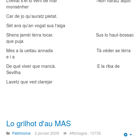
Lhevat s'ei lo vent de mar -Non haratz aquò
monsénher
Car de jo qu'auratz pietat.
Sèt ans qu'an vogat sus l'aiga
Shens jamèi tèrra tocar. Sus lo haut-bossac
que puja
Mes a la ueitau annada Tà véder se tèrra
e i a
De qué viver que mancà. E la riba de
Sevilha
Lavetz que ved clarejar
Lo grilhot d'au MAS
Patrimoine
2 janvier 2009
Affichages : 10735
Emp