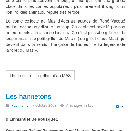
bête est le plus souvent un loup, animal qui tient une grande
place dans les contes populaires ; plus rarement il s'agit d'un
lion, roi des animaux, réputé très féroce.
Le conte collecté au Mas d'Agenais auprès de René Vacqué
met en scène un grillon et un loup. Ce conte est revisité par son
auteur et mis à la « sauce locale ». Ce n'est plus «Le grillon et le
loup » mais «Le petit grillon du Mas » (lou grillot d'aou Mas) qui
devient dans la version française de l'auteur : « La légende de
la forêt du Mas ».
Lire la suite : Lo grilhot d'au MAS
Les hannetons
Patrimoine
7 octobre 2008
Affichages : 8125
Emp
d'Emmanuel Delbousquet.
Documents Roland Boussières, fond Maurice Joret.Tiré de « la