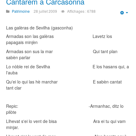
Cantarem a Carcasonna
Patrimoine
28 juillet 2009
Affichages : 6788
Emp
Las galèras de Sevilha (gasconha)
Armadas son las galèras Lavetz los
papagais minjèn
Armadas son sus la mar Qui tant plan
sabèn parlar
Lo nòble rei de Sevilha E los hasans qui, a
l'auba
Qu'ei lo qui las hè marchar E sabèn cantat
tant clar
Repic: -Armanhac, ditz lo
pilòte
Llhevat s'ei lo vent de bisa Ara ei tu qui vam
minjar.