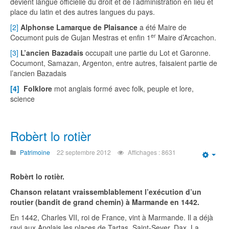
devient langue officielle du droit et de l’administration en lieu et
place du latin et des autres langues du pays.
[2]
Alphonse Lamarque de Plaisance
a été Maire de
er
Cocumont puis de Gujan Mestras et enfin 1
Maire d’Arcachon.
[3]
L’ancien Bazadais
occupait une partie du Lot et Garonne.
Cocumont, Samazan, Argenton, entre autres, faisaient partie de
l’ancien Bazadais
[4]
Folklore
mot anglais formé avec folk, peuple et lore,
science
Robèrt lo rotièr
Patrimoine
22 septembre 2012
Affichages : 8631
Emp
Robèrt lo rotièr.
Chanson relatant vraissemblablement l’exécution d’un
routier (bandit de grand chemin) à Marmande en 1442.
En 1442, Charles VII, roi de France, vint à Marmande. Il a déjà
ravi aux Anglais les places de Tartas, Saint-Sever, Dax, La