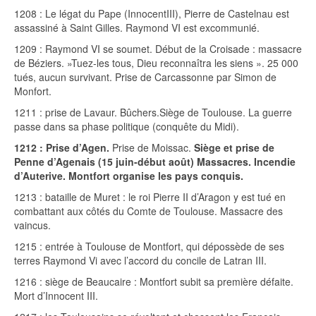
1208 : Le légat du Pape (InnocentIII), Pierre de Castelnau est
assassiné à Saint Gilles. Raymond VI est excommunié.
1209 : Raymond VI se soumet. Début de la Croisade : massacre
de Béziers. »Tuez-les tous, Dieu reconnaîtra les siens ». 25 000
tués, aucun survivant. Prise de Carcassonne par Simon de
Monfort.
1211 : prise de Lavaur. Bûchers.Siège de Toulouse. La guerre
passe dans sa phase politique (conquête du Midi).
1212 : Prise d’Agen.
Prise de Moissac.
Siège et prise de
Penne d’Agenais (15 juin-début août) Massacres. Incendie
d’Auterive. Montfort organise les pays conquis.
1213 : bataille de Muret : le roi Pierre II d’Aragon y est tué en
combattant aux côtés du Comte de Toulouse. Massacre des
vaincus.
1215 : entrée à Toulouse de Montfort, qui dépossède de ses
terres Raymond Vi avec l’accord du concile de Latran III.
1216 : siège de Beaucaire : Montfort subit sa première défaite.
Mort d’Innocent III.