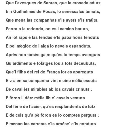
Que l’avesques de Santas, que la crosada adutz,
E’n Guilhelmes de Ròcas, lo senescalcs temuts,
Que mena las companhas e’ls avers e’ls traüts,
Pertot a la redonda, on es’l camins batuts,
An lot raps e las tendas e’ls pabalhons tenduts
E pel mèglòc de l’aiga lo neveis espanduts.
Après non tarsèc gaire qu’es lo temps avenguts
Qu’ardiments e folatges los a tots deceubuts.
Que’l filhs del rei de França lor es apareguts
E-z-a en sa companha vint e cinc mélia escuts
De cavalièrs mirables ab los cavals crinuts ;
E fòron li dètz mélia ilh e’ cavals vestuts
Del fèr e de l’acièr, qu’es resplandents de lutz
E de cels qu’a pè fòron es lo comptes perguts ;
E menan las carretas e’ls arnése’ e’ls conduts