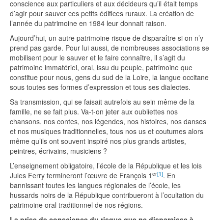
conscience aux particuliers et aux décideurs qu’il était temps
d’agir pour sauver ces petits édifices ruraux. La création de
l’année du patrimoine en 1984 leur donnait raison.
Aujourd’hui, un autre patrimoine risque de disparaître si on n’y
prend pas garde. Pour lui aussi, de nombreuses associations se
mobilisent pour le sauver et le faire connaître, il s’agit du
patrimoine immatériel, oral, issu du peuple, patrimoine que
constitue pour nous, gens du sud de la Loire, la langue occitane
sous toutes ses formes d’expression et tous ses dialectes.
Sa transmission, qui se faisait autrefois au sein même de la
famille, ne se fait plus. Va-t-on jeter aux oubliettes nos
chansons, nos contes, nos légendes, nos histoires, nos danses
et nos musiques traditionnelles, tous nos us et coutumes alors
même qu’ils ont souvent inspiré nos plus grands artistes,
peintres, écrivains, musiciens ?
L’enseignement obligatoire, l’école de la République et les lois
er
[1]
Jules Ferry termineront l’œuvre de François 1
. En
bannissant toutes les langues régionales de l’école, les
hussards noirs de la République contribueront à l’ocultation du
patrimoine oral traditionnel de nos régions.
La prise de conscience du risque que ne disparaisse à