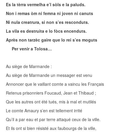
Es la tèrra vermelha e’l sòls e la paluds.
Non i remas òm ni femna ni joven ni canuts
Ni nula creatrura, si non s’es resconduts.
La vila es destruita e lo fòcs encenduts.
Après non tarzèc gaire que lo rei s’es moguts
Per venir a Tolosa…
Au siège de Marmande :
Au siège de Marmande un messager est venu
Annoncer que le vaillant comte a vaincu les Français
Retenus prisonniers Foucaud, Jean et Thibaud ;
Que les autres ont été tués, mis à mal et mutilés
Le comte Amaury s’en est tellement irrité
Qu’il a par eau et par terre attaqué ceux de la ville.
Et ils ont si bien résisté aux faubourgs de la ville,