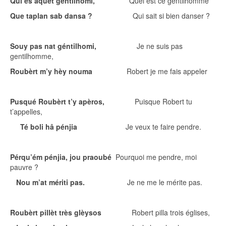
Qui es aquét géntilhomi,
Quel est ce gentilhomme
Que taplan sab dansa ?
Qui sait si bien danser ?
Souy pas nat géntilhomi,
Je ne suis pas
gentilhomme,
Roubèrt m’y hèy nouma
Robert je me fais appeler
Pusqué Roubèrt t’y apèros,
Puisque Robert tu
t’appelles,
Té boli hâ pénjia
Je veux te faire pendre.
Pérqu’ém pénjia, jou praoubé
Pourquoi me pendre, moi
pauvre ?
Nou m’at mériti pas.
Je ne me le mérite pas.
Roubèrt pillèt très glèysos
Robert pilla trois églises,