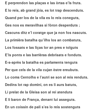
E perprendon las plaças e las òrtas e’ls fruts.
E lo reis, ab grand jòia, es lot trap descenduts.
Quand per los de la vila es lo reis coneguts,
Ges nos es meravilhas si fòron desperduts ;
Cascuns ditz e’l coratge que ja non fos nascuts.
La primièra batalha qu’ilhs los an combatuts,
Los fossats e las liças lor an pres e tolguts
E’ls ponts e las barrièras debrisats e fonduts.
E-s-après la batalha es parlaments tenguts
Per que cels de la vila cujan èstre ereubuts.
Lo coms Centolhs e l’autri se son al reis renduts.
Dedins lot rap domini, on es li aurs batuts,
Li prelat de la Gleisa son al rei atenduts
E li baron de França, denant lui asseguts.
En un coissin de pali s’es lo reis sostenguts