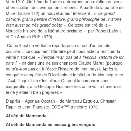
Vers 1210, Guilhèm de Tudela entreprend une relation en vers
et en occitan, des évènements récents. A partir de la bataille de
Muret (laisse 132) un nouvel auteur intervient : «
ce grand
patriote, grand peintre d’histoire, grand philosophe de l’histoire
était aussi un très grand poète ».
Ce texte est tiré de la
«
Nouvelle histoire de la littérature occitane » par Robert Lafont
et Ch Anatole PUF 1970).
Ce récit est un véritable reportage en direct d’un témoin
oculaire… ce document littéraire peut nous aider à restituer la
vérité historique.
« Perqué m’an pas dit a l’escòla- l’istòria de lon
païs ? »
dit dans une de ses chansons Claude Marti ; (pourquoi
ne m’a-t-on pas dit à l’école l’histoire de mon pays). Après la
conquête complète de l’Occitanie et le bûcher de Montségur en
1244, l’Inquisition s’installera. On peut la comparer sans
exagération, à la Gestapo. Nos ancêtres on le voit à travers ce
texte y étaient bien préparés »
D’après « Agenais Occitan » de Marceau Esquieu, Christian
ème
Rapin et Jean Rigouste. EOE 4
trimestre 1978.
Al sèti de Marmanda.
Al sèti de Marmanda es messatgièrs venguts