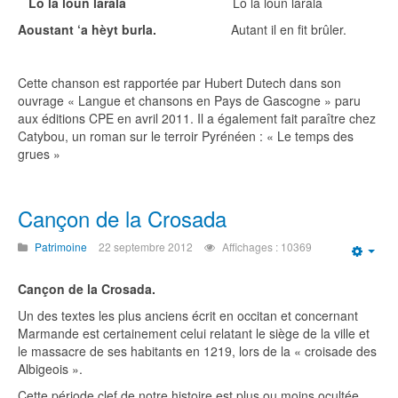
Lo la loun larala
Lo la loun larala
Aoustant ‘a hèyt burla.
Autant il en fit brûler.
Cette chanson est rapportée par Hubert Dutech dans son
ouvrage « Langue et chansons en Pays de Gascogne » paru
aux éditions CPE en avril 2011. Il a également fait paraître chez
Catybou, un roman sur le terroir Pyrénéen : « Le temps des
grues »
Cançon de la Crosada
Patrimoine
22 septembre 2012
Affichages : 10369
Emp
Cançon de la Crosada.
Un des textes les plus anciens écrit en occitan et concernant
Marmande est certainement celui relatant le siège de la ville et
le massacre de ses habitants en 1219, lors de la « croisade des
Albigeois ».
Cette période clef de notre histoire est plus ou moins ocultée