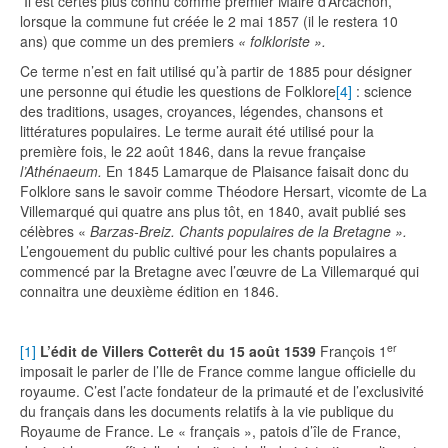
Il est certes plus connu comme premier Maire d’Arcachon,
lorsque la commune fut créée le 2 mai 1857 (il le restera 10
ans) que comme un des premiers
« folkloriste ».
Ce terme n’est en fait utilisé qu’à partir de 1885 pour désigner
une personne qui étudie les questions de Folklore
[4]
: science
des traditions, usages, croyances, légendes, chansons et
littératures populaires. Le terme aurait été utilisé pour la
première fois, le 22 août 1846, dans la revue française
l’Athénaeum.
En 1845 Lamarque de Plaisance faisait donc du
Folklore sans le savoir comme Théodore Hersart, vicomte de La
Villemarqué qui quatre ans plus tôt, en 1840, avait publié ses
célèbres «
Barzas-Breiz. Chants populaires de la Bretagne ».
L’engouement du public cultivé pour les chants populaires a
commencé par la Bretagne avec l’œuvre de La Villemarqué qui
connaitra une deuxième édition en 1846.
er
[1]
L’édit de Villers Cotterêt du 15 août 1539
François 1
imposait le parler de l’Ile de France comme langue officielle du
royaume. C’est l’acte fondateur de la primauté et de l’exclusivité
du français dans les documents relatifs à la vie publique du
Royaume de France. Le « français », patois d’île de France,