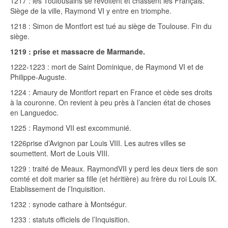
1217 : les Toulousains se révoltent et chassent les Français.
Siège de la ville, Raymond VI y entre en triomphe.
1218 : Simon de Montfort est tué au siège de Toulouse. Fin du
siège.
1219 : prise et massacre de Marmande.
1222-1223 : mort de Saint Dominique, de Raymond VI et de
Philippe-Auguste.
1224 : Amaury de Montfort repart en France et cède ses droits
à la couronne. On revient à peu près à l’ancien état de choses
en Languedoc.
1225 : Raymond VII est excommunié.
1226prise d’Avignon par Louis VIII. Les autres villes se
soumettent. Mort de Louis VIII.
1229 : traité de Meaux. RaymondVII y perd les deux tiers de son
comté et doit marier sa fille (et héritière) au frère du roi Louis IX.
Etablissement de l’Inquisition.
1232 : synode cathare à Montségur.
1233 : statuts officiels de l’Inquisition.