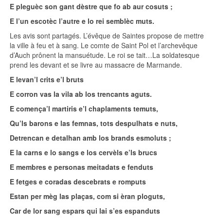
E pleguèc son gant dèstre que fo ab aur cosuts ;
E l’un escotèc l’autre e lo rei semblèc muts.
Les avis sont partagés. L’évêque de Saintes propose de mettre
la ville à feu et à sang. Le comte de Saint Pol et l’archevêque
d’Auch prônent la mansuétude. Le roi se tait…La soldatesque
prend les devant et se livre au massacre de Marmande.
E levan’l crits e’l bruts
E corron vas la vila ab los trencants aguts.
E comença’l martiris e’l chaplaments temuts,
Qu’ls barons e las femnas, tots despulhats e nuts,
Detrencan e detalhan amb los brands esmoluts ;
E la carns e lo sangs e los cervèls e’ls brucs
E membres e personas meitadats e fenduts
E fetges e coradas descebrats e romputs
Estan per mèg las plaças, com si èran ploguts,
Car de lor sang espars qui lai s’es espanduts