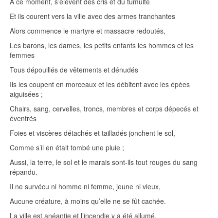
A ce moment, s’élèvent des cris et du tumulte
Et ils courent vers la ville avec des armes tranchantes
Alors commence le martyre et massacre redoutés,
Les barons, les dames, les petits enfants les hommes et les
femmes
Tous dépouillés de vêtements et dénudés
Ils les coupent en morceaux et les débitent avec les épées
aiguisées ;
Chairs, sang, cervelles, troncs, membres et corps dépecés et
éventrés
Foies et viscères détachés et tailladés jonchent le sol,
Comme s’il en était tombé une pluie ;
Aussi, la terre, le sol et le marais sont-ils tout rouges du sang
répandu.
Il ne survécu ni homme ni femme, jeune ni vieux,
Aucune créature, à moins qu’elle ne se fût cachée.
La ville est anéantie et l’incendie y a été allumé.