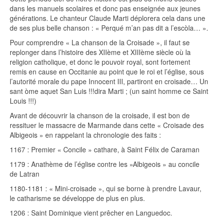
dans les manuels scolaires et donc pas enseignée aux jeunes
générations. Le chanteur Claude Marti déplorera cela dans une
de ses plus belle chanson : « Perqué m’an pas dit a l’escòla… ».
Pour comprendre « La chanson de la Croisade », il faut se
replonger dans l’histoire des XIIème et XIIIème siècle où la
religion catholique, et donc le pouvoir royal, sont fortement
remis en cause en Occitanie au point que le roi et l’église, sous
l’autorité morale du pape Innocent III, partiront en croisade… Un
sant òme aquet San Luis !!!dira Marti ; (un saint homme ce Saint
Louis !!!)
Avant de découvrir la chanson de la croisade, il est bon de
ressituer le massacre de Marmande dans cette « Croisade des
Albigeois » en rappelant la chronologie des faits :
1167 : Premier « Concile » cathare, à Saint Félix de Caraman
1179 : Anathème de l’église contre les »Albigeois » au concile
de Latran
1180-1181 : « Mini-croisade », qui se borne à prendre Lavaur,
le catharisme se développe de plus en plus.
1206 : Saint Dominique vient prêcher en Languedoc.