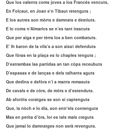
Que los valents coms joves a los Francés vencuts,
En Folcaut, en Joan e’n Tibaut retenguts ;
E los autres son mòrts e damnats e destiuts.
E lo coms n’Almarics se n’es tant irascuts
Que per aiga e per tèrra los a ben combatuts.
E’ lh baron de la vila’s a son aissί defenduts
Que fòras en la plaça es lo chaples tenguts ;
D’estrambas las partidas an tan còps receubuts
D’espasas e de lanças e dels talhants aguts
Que dedins e defòra n’i a mants remasuts
De cavals e de còrs, de mòts e d’estenduts.
Ab afortits coratges se son si captenguts
Que, la nòch e lo dia, son entr’els contenguts
Mas en petita d’òra, lor es tals mals creguts
Que jamai lo damnatges non serà revenguts.