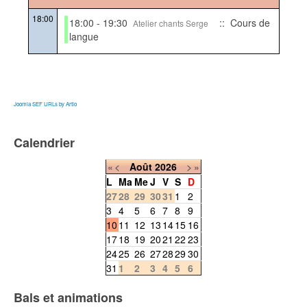
18:00
18:00 - 19:30
:: Cours de
Atelier chants Serge
langue
Joomla SEF URLs by Artio
Calendrier
«
<
Août
2026
>
»
L
Ma
Me
J
V
S
D
27
28
29
30
31
1
2
3
4
5
6
7
8
9
10
11
12
13
14
15
16
17
18
19
20
21
22
23
24
25
26
27
28
29
30
31
1
2
3
4
5
6
Bals et animations