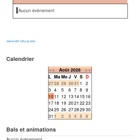
Aucun évènement
Joomla SEF URLs by Artio
Calendrier
«
<
Août
2026
>
»
L
Ma
Me
J
V
S
D
27
28
29
30
31
1
2
3
4
5
6
7
8
9
10
11
12
13
14
15
16
17
18
19
20
21
22
23
24
25
26
27
28
29
30
31
1
2
3
4
5
6
Bals et animations
Aucun évènement