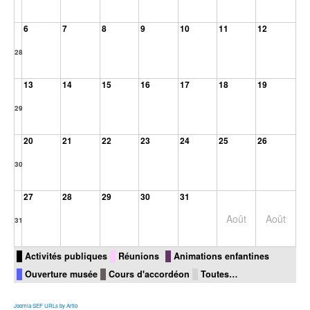
6
7
8
9
10
11
12
28
13
14
15
16
17
18
19
29
20
21
22
23
24
25
26
30
27
28
29
30
31
Août
Août
31
Activités publiques
Réunions
Animations enfantines
Ouverture musée
Cours d'accordéon
Toutes…
Joomla SEF URLs by Artio