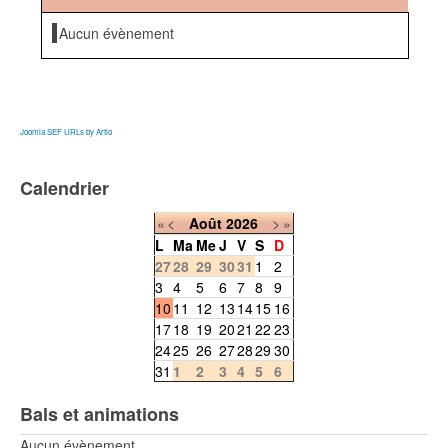
Aucun évènement
Joomla SEF URLs by Artio
Calendrier
«
<
Août
2026
>
»
L
Ma
Me
J
V
S
D
27
28
29
30
31
1
2
3
4
5
6
7
8
9
10
11
12
13
14
15
16
17
18
19
20
21
22
23
24
25
26
27
28
29
30
31
1
2
3
4
5
6
Bals et animations
Aucun évènement