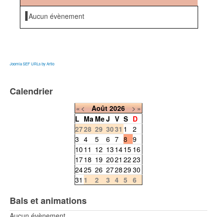
Aucun évènement
Joomla SEF URLs by Artio
Calendrier
«
<
Août
2026
>
»
L
Ma
Me
J
V
S
D
27
28
29
30
31
1
2
3
4
5
6
7
8
9
10
11
12
13
14
15
16
17
18
19
20
21
22
23
24
25
26
27
28
29
30
31
1
2
3
4
5
6
Bals et animations
Aucun évènement