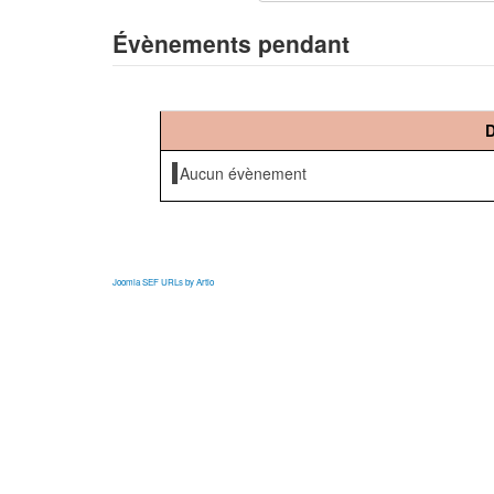
Évènements pendant
D
Aucun évènement
Joomla SEF URLs by Artio