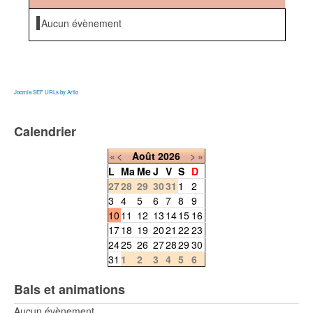
Aucun évènement
Joomla SEF URLs by Artio
Calendrier
«
<
Août
2026
>
»
L
Ma
Me
J
V
S
D
27
28
29
30
31
1
2
3
4
5
6
7
8
9
10
11
12
13
14
15
16
17
18
19
20
21
22
23
24
25
26
27
28
29
30
31
1
2
3
4
5
6
Bals et animations
Aucun évènement