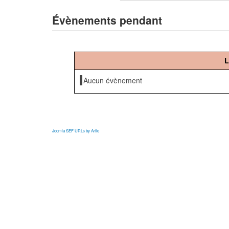
Évènements pendant
L
Aucun évènement
Joomla SEF URLs by Artio