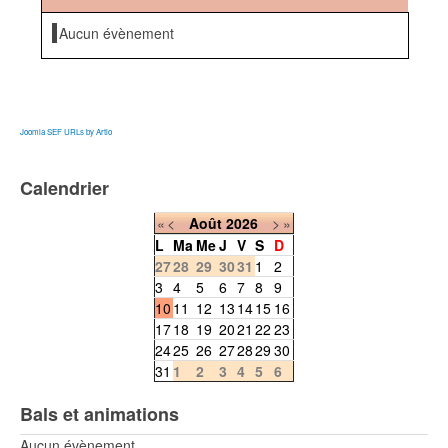
Aucun évènement
Joomla SEF URLs by Artio
Calendrier
«
<
Août
2026
>
»
L
Ma
Me
J
V
S
D
27
28
29
30
31
1
2
3
4
5
6
7
8
9
10
11
12
13
14
15
16
17
18
19
20
21
22
23
24
25
26
27
28
29
30
31
1
2
3
4
5
6
Bals et animations
Aucun évènement