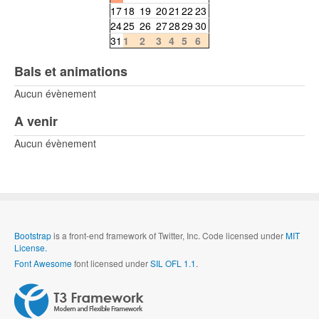
17
18
19
20
21
22
23
24
25
26
27
28
29
30
31
1
2
3
4
5
6
Bals et animations
Aucun évènement
A venir
Aucun évènement
Bootstrap
is a front-end framework of Twitter, Inc. Code licensed under
MIT
License.
Font Awesome
font licensed under
SIL OFL 1.1
.