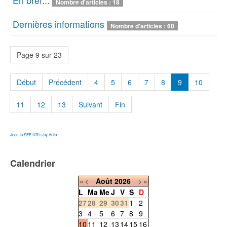
En bref...
Nombre d'articles : 18
Dernières informations
Nombre d'articles : 60
Page 9 sur 23
Début
Précédent
4
5
6
7
8
9
10
11
12
13
Suivant
Fin
Joomla SEF URLs by Artio
Calendrier
«
<
Août
2026
>
»
L
Ma
Me
J
V
S
D
27
28
29
30
31
1
2
3
4
5
6
7
8
9
10
11
12
13
14
15
16