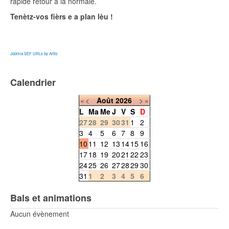
rapide retour à la normale.
Tenètz-vos fièrs e a plan lèu !
Joomla SEF URLs by Artio
Calendrier
«
<
Août
2026
>
»
L
Ma
Me
J
V
S
D
27
28
29
30
31
1
2
3
4
5
6
7
8
9
10
11
12
13
14
15
16
17
18
19
20
21
22
23
24
25
26
27
28
29
30
31
1
2
3
4
5
6
Bals et animations
Aucun évènement