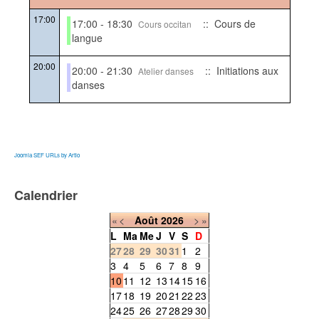
17:00
17:00 - 18:30
:: Cours de
Cours occitan
langue
20:00
20:00 - 21:30
:: Initiations aux
Atelier danses
danses
Joomla SEF URLs by Artio
Calendrier
«
<
Août
2026
>
»
L
Ma
Me
J
V
S
D
27
28
29
30
31
1
2
3
4
5
6
7
8
9
10
11
12
13
14
15
16
17
18
19
20
21
22
23
24
25
26
27
28
29
30