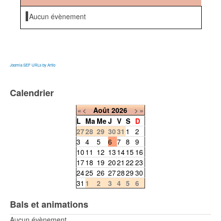
Aucun évènement
Joomla SEF URLs by Artio
Calendrier
«
<
Août
2026
>
»
L
Ma
Me
J
V
S
D
27
28
29
30
31
1
2
3
4
5
6
7
8
9
10
11
12
13
14
15
16
17
18
19
20
21
22
23
24
25
26
27
28
29
30
31
1
2
3
4
5
6
Bals et animations
Aucun évènement