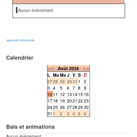
Aucun évènement
Joomla SEF URLs by Artio
Calendrier
«
<
Août
2026
>
»
L
Ma
Me
J
V
S
D
27
28
29
30
31
1
2
3
4
5
6
7
8
9
10
11
12
13
14
15
16
17
18
19
20
21
22
23
24
25
26
27
28
29
30
31
1
2
3
4
5
6
Bals et animations
Aucun évènement