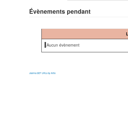
Évènements pendant
Aucun évènement
Joomla SEF URLs by Artio