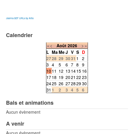
Joomla SEF URLs by Artio
Calendrier
«
<
Août
2026
>
»
L
Ma
Me
J
V
S
D
27
28
29
30
31
1
2
3
4
5
6
7
8
9
10
11
12
13
14
15
16
17
18
19
20
21
22
23
24
25
26
27
28
29
30
31
1
2
3
4
5
6
Bals et animations
Aucun évènement
A venir
Aucun évènement