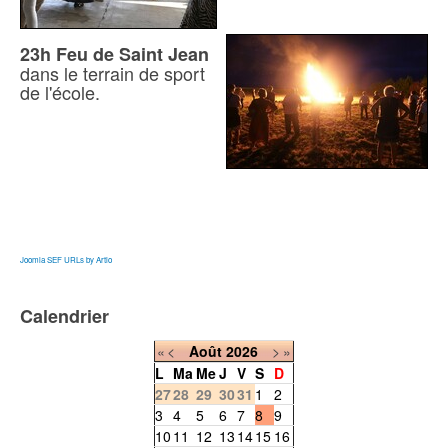
23h
Feu de Saint Jean
dans le terrain de sport
de l'école.
Joomla SEF URLs by Artio
Calendrier
«
<
Août
2026
>
»
L
Ma
Me
J
V
S
D
27
28
29
30
31
1
2
3
4
5
6
7
8
9
10
11
12
13
14
15
16