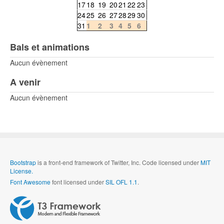
17
18
19
20
21
22
23
24
25
26
27
28
29
30
31
1
2
3
4
5
6
Bals et animations
Aucun évènement
A venir
Aucun évènement
Bootstrap
is a front-end framework of Twitter, Inc. Code licensed under
MIT
License.
Font Awesome
font licensed under
SIL OFL 1.1
.