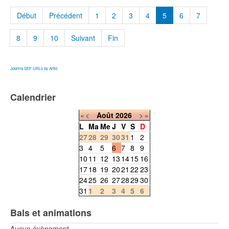
Début
Précédent
1
2
3
4
5
6
7
8
9
10
Suivant
Fin
Joomla SEF URLs by Artio
Calendrier
«
<
Août
2026
>
»
L
Ma
Me
J
V
S
D
27
28
29
30
31
1
2
3
4
5
6
7
8
9
10
11
12
13
14
15
16
17
18
19
20
21
22
23
24
25
26
27
28
29
30
31
1
2
3
4
5
6
Bals et animations
Aucun évènement