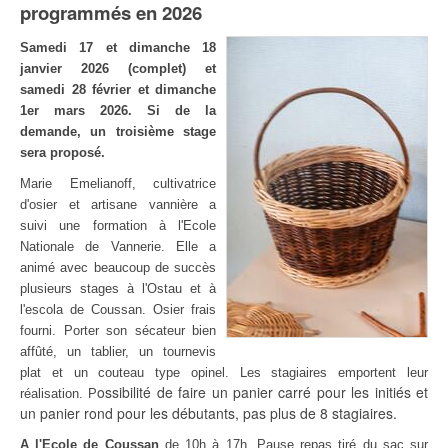
programmés en 2026
Samedi 17 et dimanche 18
janvier 2026 (complet) et
samedi 28 février et dimanche
1er mars 2026. Si de la
demande, un troisième stage
sera proposé.
Marie Emelianoff, cultivatrice
d'osier et artisane vannière a
suivi une formation à l'Ecole
Nationale de Vannerie. Elle a
animé avec beaucoup de succès
plusieurs stages à l'Ostau et à
l'escola de Coussan.
Osier frais
fourni. Porter son sécateur bien
affûté, un tablier, un tournevis
plat et u
n couteau type opinel. Les stagiaires emportent leur
ossibilité de faire un panier carré pour les initiés et
réalisation. P
un panier rond pour les débutants, pas plus de 8 stagiaires.
A l'Ecole de Coussan
de 10h à 17h. Pause repas tiré du sac sur