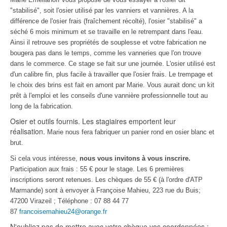
"stabilisé", soit l'osier utilisé par les vanniers et vannières. A la
différence de l'osier frais (fraîchement récolté), l'osier "stabilisé" a
séché 6 mois minimum et se travaille en le retrempant dans l'eau.
Ainsi il retrouve ses propriétés de souplesse et votre fabrication ne
bougera pas dans le temps, comme les vanneries que l'on trouve
dans le commerce. Ce stage se fait sur une journée. L'osier utilisé est
d'un calibre fin, plus facile à travailler que l'osier frais. Le trempage et
le choix des brins est fait en amont par Marie. Vous aurait donc un kit
prêt à l'emploi et les conseils d'une vannière professionnelle tout au
long de la fabrication.
Osier et outils fournis. Les stagiaires emportent leur
réalisation.
Marie nous fera fabriquer un panier rond en osier blanc et
brut.
Si cela vous intéresse,
nous vous invitons à vous inscrire.
Participation aux frais : 55 € pour le stage.
Les 6 premières
inscriptions seront retenues. Les chèques de 55 € (à l'ordre d'ATP
Marmande) sont à envoyer à Françoise Mahieu, 223 rue du Buis;
47200 Virazeil ; Téléphone : 07 88 44 77
87
francoisemahieu24@orange.fr
N'oubliez pas de mettre avec votre chèque vos coordonnées :