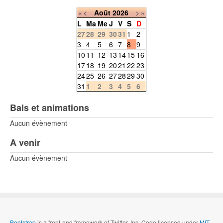
«
<
Août
2026
>
»
L
Ma
Me
J
V
S
D
27
28
29
30
31
1
2
3
4
5
6
7
8
9
10
11
12
13
14
15
16
17
18
19
20
21
22
23
24
25
26
27
28
29
30
31
1
2
3
4
5
6
Bals et animations
Aucun évènement
A venir
Aucun évènement
Bootstrap
is a front-end framework of Twitter, Inc. Code licensed under
MIT