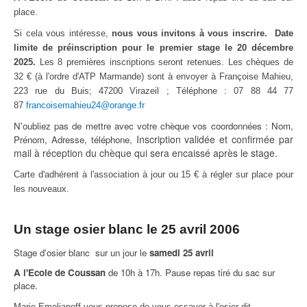
place.
Si cela vous intéresse,
nous vous invitons à vous inscrire.
Date
limite de préinscription pour le premier stage le 20 décembre
2025.
Les 8 premières inscriptions seront retenues. Les chèques de
32 € (à l'ordre d'ATP Marmande) sont à envoyer à Françoise Mahieu,
223 rue du Buis; 47200 Virazeil ; Téléphone : 07 88 44 77
87
francoisemahieu24@orange.fr
N'oubliez pas de mettre avec votre chèque vos coordonnées : Nom,
Inscription validée et confirmée par
Prénom, Adresse, téléphone,
mail à réception du chèque qui sera encaissé après le stage.
Carte d'adhérent à l'association à jour ou 15 € à régler sur place pour
les nouveaux.
Un stage osier blanc le 25 avril 2006
Stage d'osier blanc sur un jour le
samedi 25 avril
A l'Ecole de Coussan
de 10h à 17h. Pause repas tiré du sac sur
place.
Marie Emelianoff vous propose de vous essayer à l'osier dit