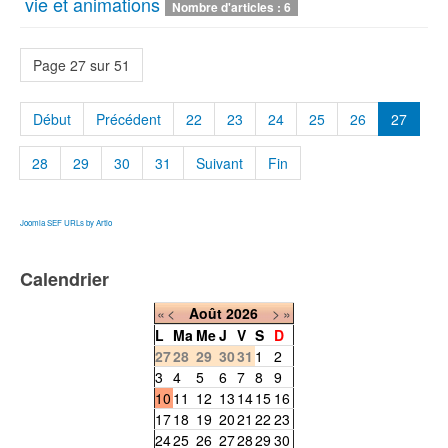
vie et animations
Nombre d'articles : 6
Page 27 sur 51
Début
Précédent
22
23
24
25
26
27
28
29
30
31
Suivant
Fin
Joomla SEF URLs by Artio
Calendrier
«
<
Août
2026
>
»
L
Ma
Me
J
V
S
D
27
28
29
30
31
1
2
3
4
5
6
7
8
9
10
11
12
13
14
15
16
17
18
19
20
21
22
23
24
25
26
27
28
29
30