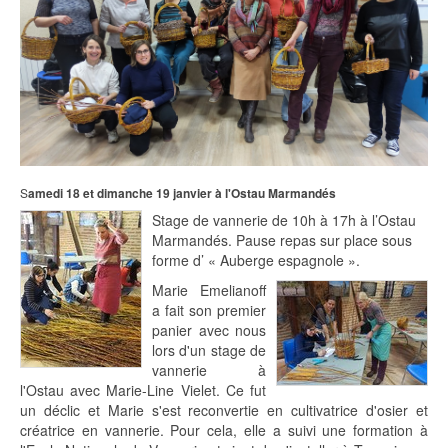
S
amedi 18 et dimanche 19 janvier à l'Ostau Marmandés
Stage de vannerie de 10h à 17h à l’Ostau
Marmandés. Pause repas sur place sous
forme d’ « Auberge espagnole ».
Marie Emelianoff
a fait son premier
panier avec nous
lors d'un stage de
vannerie à
l'Ostau avec Marie-Line Vielet. Ce fut
un déclic et Marie s'est reconvertie en cultivatrice d'osier et
créatrice en vannerie. Pour cela, elle a suivi une formation à