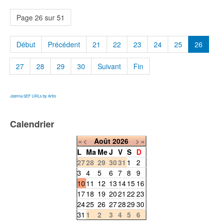
Page 26 sur 51
Début
Précédent
21
22
23
24
25
26
27
28
29
30
Suivant
Fin
Joomla SEF URLs by Artio
Calendrier
«
<
Août
2026
>
»
L
Ma
Me
J
V
S
D
27
28
29
30
31
1
2
3
4
5
6
7
8
9
10
11
12
13
14
15
16
17
18
19
20
21
22
23
24
25
26
27
28
29
30
31
1
2
3
4
5
6