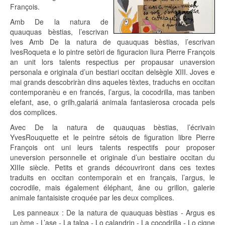
François.
Amb De la natura de
quauquas bèstias, l’escrivan
Ives Amb De la natura de quauquas bèstias, l’escrivan
IvesRoqueta e lo pintre setòri de figuracion liura Pierre François
an unit lors talents respectius per propausar unaversion
personala e originala d’un bestiari occitan delsègle XIII. Joves e
mai grands descobriràn dins aqueles tèxtes, traduchs en occitan
contemporanèu e en francés, l’argus, la cocodrilla, mas tanben
elefant, ase, o grilh,galariá animala fantasierosa crocada pels
dos complices.
Avec De la natura de quauquas bèstias, l’écrivain
YvesRouquette et le peintre sétois de figuration libre Pierre
François ont uni leurs talents respectifs pour proposer
uneversion personnelle et originale d’un bestiaire occitan du
XIIIe siècle. Petits et grands découvriront dans ces textes
traduits en occitan contemporain et en français, l’argus, le
cocrodile, mais également éléphant, âne ou grillon, galerie
animale fantaisiste croquée par les deux complices.
Les panneaux : De la natura de quauquas bèstias - Argus es
un òme - L’ase - La talpa - Lo calandrin - La cocodrilla - Lo cigne