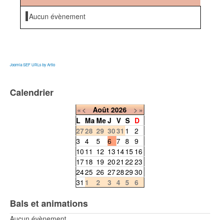
Aucun évènement
Joomla SEF URLs by Artio
Calendrier
«
<
Août
2026
>
»
L
Ma
Me
J
V
S
D
27
28
29
30
31
1
2
3
4
5
6
7
8
9
10
11
12
13
14
15
16
17
18
19
20
21
22
23
24
25
26
27
28
29
30
31
1
2
3
4
5
6
Bals et animations
Aucun évènement