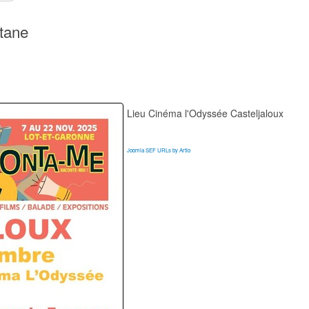
itane
Lieu
Cinéma l'Odyssée Casteljaloux
Joomla SEF URLs by Artio