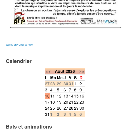
Joomla SEF URLs by Artio
Calendrier
«
<
Août
2026
>
»
L
Ma
Me
J
V
S
D
27
28
29
30
31
1
2
3
4
5
6
7
8
9
10
11
12
13
14
15
16
17
18
19
20
21
22
23
24
25
26
27
28
29
30
31
1
2
3
4
5
6
Bals et animations