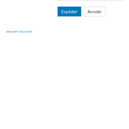
Expédier
Annuler
Joomla SEF URLs by Artio