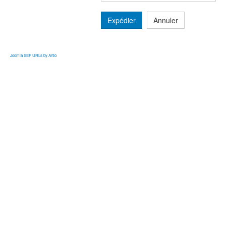
Expédier
Annuler
Joomla SEF URLs by Artio