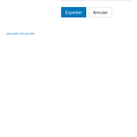
Expédier
Annuler
Joomla SEF URLs by Artio