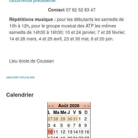
Occurrence précédente
Contact
07 82 52 83 47
Répétitions musique :
pour les débutants les samedis de
10h à 12h
,
pour le groupe musical des ATP les mêmes
samedis de 14h30 à 16h30; 10 et 24 janvier, 7 et 28 février,
14 et 28 mars, 4 et 25 avril, 23 et 30 mai, 6 et 20 juin.
Lieu
école de Coussan
Joomla SEF URLs by Artio
Calendrier
«
<
Août
2026
>
»
L
Ma
Me
J
V
S
D
27
28
29
30
31
1
2
3
4
5
6
7
8
9
10
11
12
13
14
15
16
17
18
19
20
21
22
23