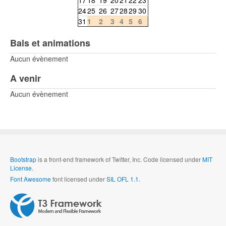
24
25
26
27
28
29
30
31
1
2
3
4
5
6
Bals et animations
Aucun évènement
A venir
Aucun évènement
Bootstrap
is a front-end framework of Twitter, Inc. Code licensed under
MIT
License.
Font Awesome
font licensed under
SIL OFL 1.1
.