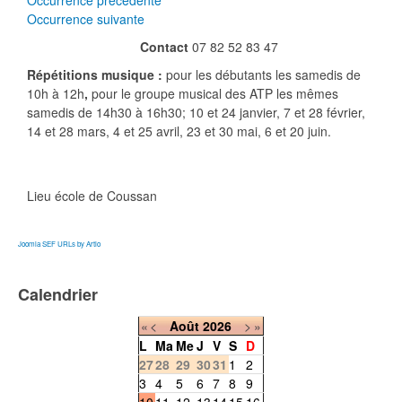
Occurrence précédente
Occurrence suivante
Contact
07 82 52 83 47
Répétitions musique :
pour les débutants les samedis de
10h à 12h
,
pour le groupe musical des ATP les mêmes
samedis de 14h30 à 16h30; 10 et 24 janvier, 7 et 28 février,
14 et 28 mars, 4 et 25 avril, 23 et 30 mai, 6 et 20 juin.
Lieu
école de Coussan
Joomla SEF URLs by Artio
Calendrier
«
<
Août
2026
>
»
L
Ma
Me
J
V
S
D
27
28
29
30
31
1
2
3
4
5
6
7
8
9
10
11
12
13
14
15
16