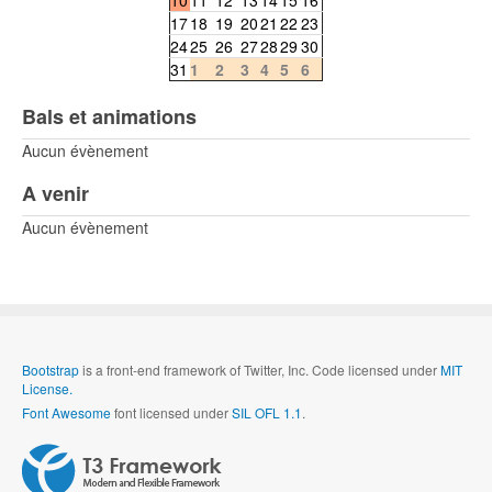
17
18
19
20
21
22
23
24
25
26
27
28
29
30
31
1
2
3
4
5
6
Bals et animations
Aucun évènement
A venir
Aucun évènement
Bootstrap
is a front-end framework of Twitter, Inc. Code licensed under
MIT
License.
Font Awesome
font licensed under
SIL OFL 1.1
.