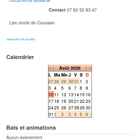
Occurrence suivante
Contact
07 82 52 83 47
Lieu
école de Coussan
Joomla SEF URLs by Artio
Calendrier
«
<
Août
2026
>
»
L
Ma
Me
J
V
S
D
27
28
29
30
31
1
2
3
4
5
6
7
8
9
10
11
12
13
14
15
16
17
18
19
20
21
22
23
24
25
26
27
28
29
30
31
1
2
3
4
5
6
Bals et animations
Aucun évènement