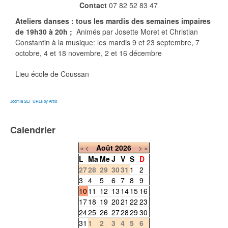
Contact
07 82 52 83 47
Ateliers danses : tous les mardis des semaines impaires
de 19h30 à 20h ;
Animés par Josette Moret et Christian
Constantin à la musique: les mardis 9 et 23 septembre, 7
octobre, 4 et 18 novembre, 2 et 16 décembre
Lieu
école de Coussan
Joomla SEF URLs by Artio
Calendrier
«
<
Août
2026
>
»
L
Ma
Me
J
V
S
D
27
28
29
30
31
1
2
3
4
5
6
7
8
9
10
11
12
13
14
15
16
17
18
19
20
21
22
23
24
25
26
27
28
29
30
31
1
2
3
4
5
6